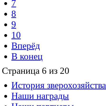
7
8
9
10
Вперёд
В конец
Страница 6 из 20
История зверохозяйства
Наши награды