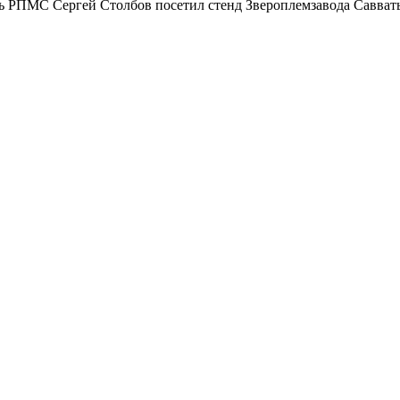
ель РПМС Сергей Столбов посетил стенд Звероплемзавода Савват