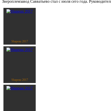
Звероплемзавод Савватьево стал с июля сего года. Руководит
Shapeau 2017
Shapeau 2017